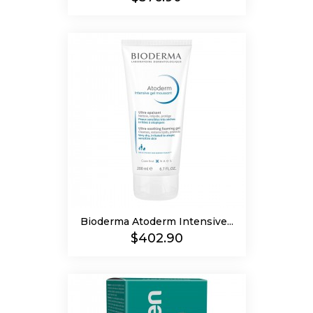
Bioderma Atoderm Intensive...
Precio
$402.90