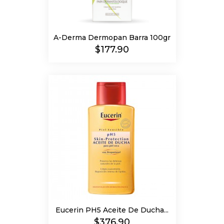
A-Derma Dermopan Barra 100gr
Precio
$177.90
Eucerin PH5 Aceite De Ducha...
Precio
$376.90