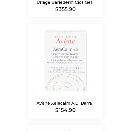
Uriage Bariederm Cica Gel...
Precio
$355.90
Avène Xeracalm A.D. Barra...
Precio
$154.90