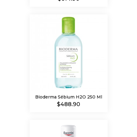
Bioderma Sébium H2O 250 Ml
Precio
$488.90