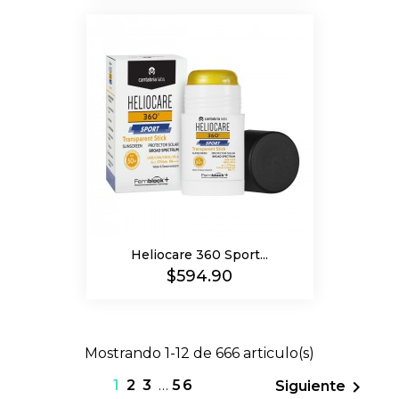
Heliocare 360 Sport...
Precio
$594.90
Mostrando 1-12 de 666 articulo(s)
1
2
3
…
56

Siguiente