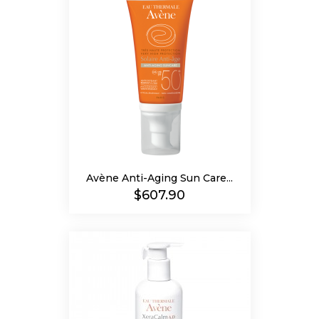
Avène Anti-Aging Sun Care...
Precio
$607.90