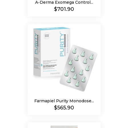
A-Derma Exomega Control...
Precio
$701.90
Farmapiel Purity Monodose...
Precio
$565.90