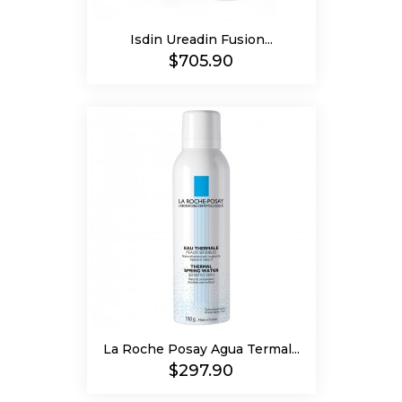
Isdin Ureadin Fusion...
Precio
$705.90
La Roche Posay Agua Termal...
Precio
$297.90