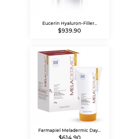
Eucerin Hyaluron-Filler...
Precio
$939.90
Farmapiel Meladermic Day...
Precio
$614.90