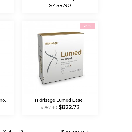
Precio
$459.90
-15%
o...
Hidrisage Lumed Base...
Precio
Precio
$822.72
$967.90
regular
1
2
3
…
12
Siguiente