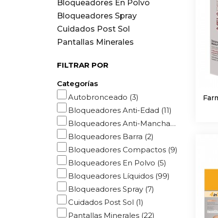
Bloqueadores En Polvo
Bloqueadores Spray
Cuidados Post Sol
Pantallas Minerales
FILTRAR POR
Categorías
Autobronceado
(3)
Far
Bloqueadores Anti-Edad
(11)
Bloqueadores Anti-Manchas
(20)
Bloqueadores Barra
(2)
Bloqueadores Compactos
(9)
Bloqueadores En Polvo
(5)
Bloqueadores Líquidos
(99)
Bloqueadores Spray
(7)
Cuidados Post Sol
(1)
Pantallas Minerales
(22)