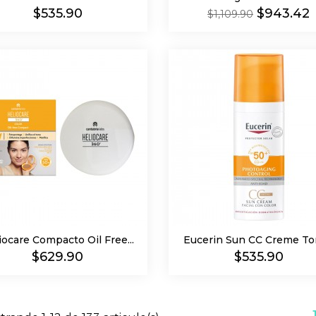
Precio
Precio
Precio
$535.90
$943.42
$1,109.90
regular
iocare Compacto Oil Free...
Eucerin Sun CC Creme Ton
Precio
Precio
$629.90
$535.90