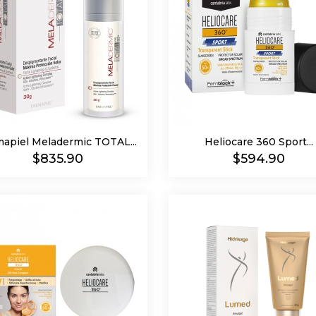
mapiel Meladermic TOTAL...
Heliocare 360 Sport...
Precio
Precio
$835.90
$594.90