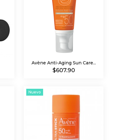
Avène Anti-Aging Sun Care...
Precio
$607.90
Nuevo