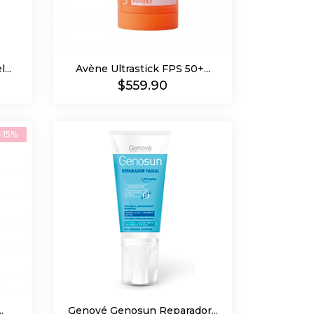
...
Avène Ultrastick FPS 50+...
Precio
$559.90
-15%
.
Genové Genosun Reparador...