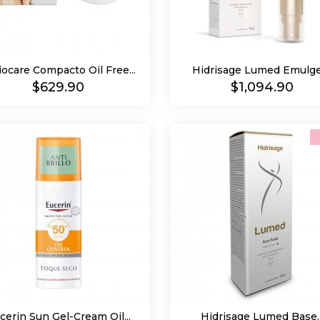
iocare Compacto Oil Free...
Hidrisage Lumed Emulgel
Precio
Precio
$629.90
$1,094.90
cerin Sun Gel-Cream Oil...
Hidrisage Lumed Base..