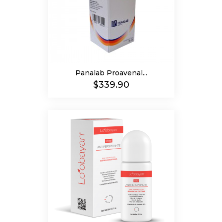
Panalab Proavenal...
Precio
$339.90