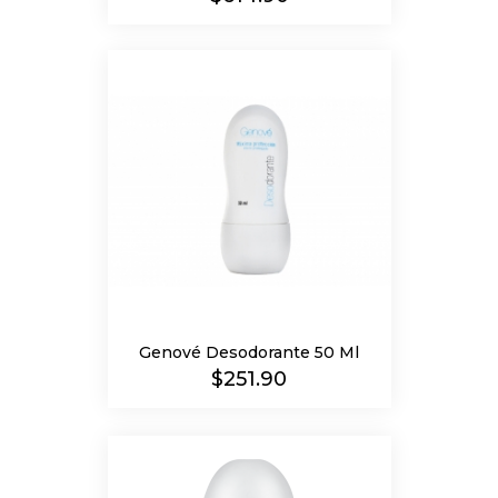
Genové Desodorante 50 Ml
Precio
$251.90