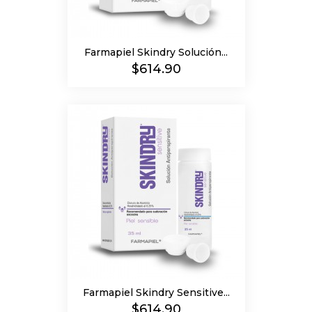
Farmapiel Skindry Solución...
Precio
$614.90
Farmapiel Skindry Sensitive...
Precio
$614.90