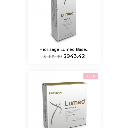
Hidrisage Lumed Base...
Precio
Precio
$943.42
$1,109.90
regular
-15%