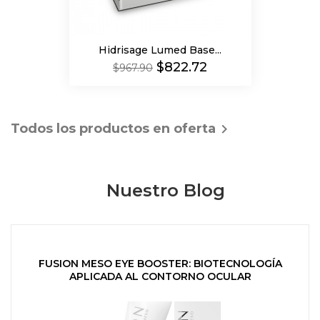
Hidrisage Lumed Base...
Precio
Precio
$822.72
$967.90
regular
Todos los productos en oferta

Nuestro Blog
FUSION MESO EYE BOOSTER: BIOTECNOLOGÍA
APLICADA AL CONTORNO OCULAR