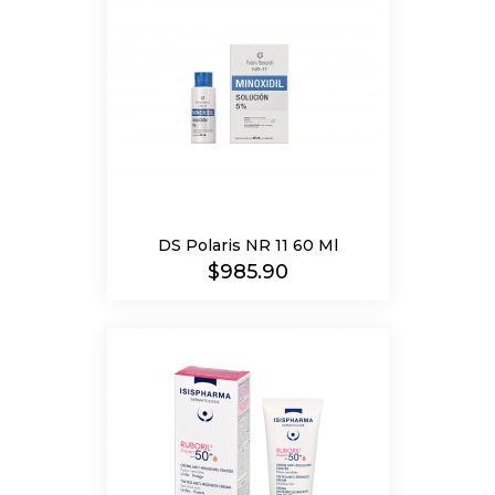
DS Polaris NR 11 60 Ml
Precio
$985.90