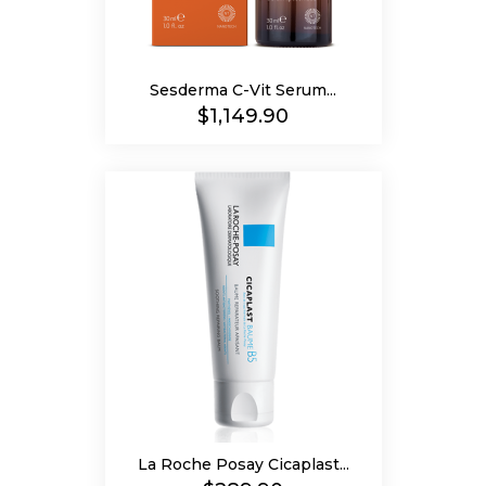
Sesderma C-Vit Serum...
Precio
$1,149.90
La Roche Posay Cicaplast...