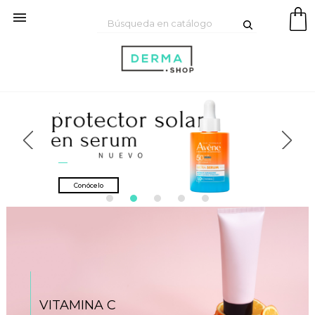

.
Conócelo
VITAMINA C