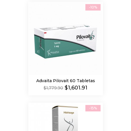
-10%
Advaita Pilovait 60 Tabletas
Precio
Precio
$1,601.91
$1,779.90
regular
-15%