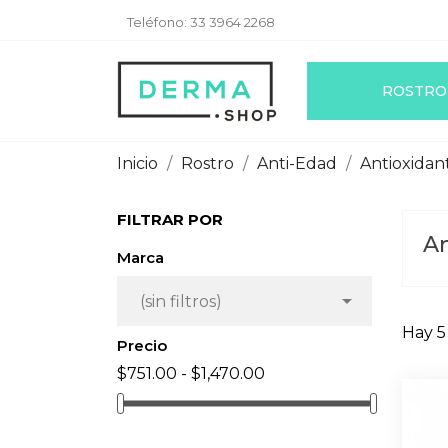
Teléfono:
33 3964 2268
ROSTRO
Inicio
Rostro
Anti-Edad
Antioxidan
FILTRAR POR
An
Marca

(sin filtros)
Hay 5
Precio
$751.00 - $1,470.00