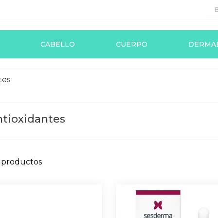
CABELLO
CUERPO
DERMA
tes
tioxidantes
 productos