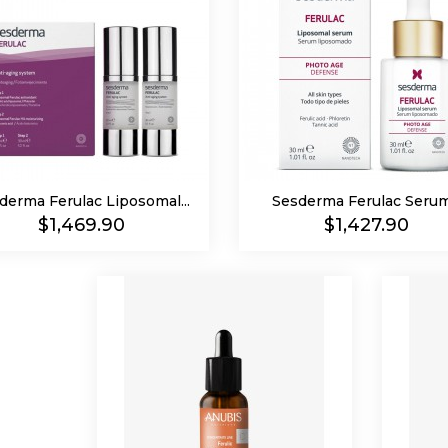
derma Ferulac Liposomal...
Sesderma Ferulac Serum.
Precio
Precio
$1,469.90
$1,427.90