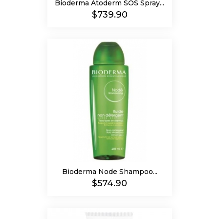
Bioderma Atoderm SOS Spray...
Precio
$739.90
Bioderma Node Shampoo...
Precio
$574.90