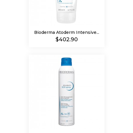
Bioderma Atoderm Intensive...
Precio
$402.90