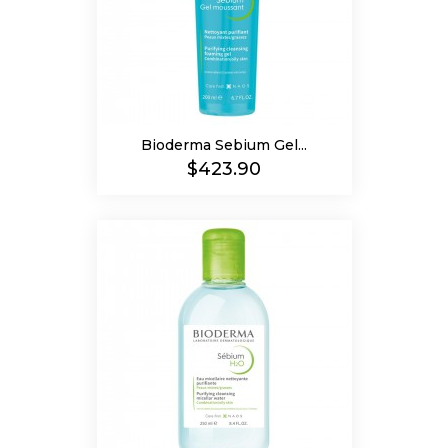
Bioderma Sebium Gel...
Precio
$423.90