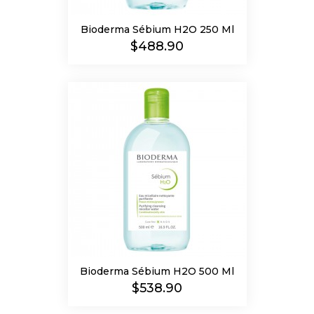
Bioderma Sébium H2O 250 Ml
Precio
$488.90
Bioderma Sébium H2O 500 Ml
Precio
$538.90