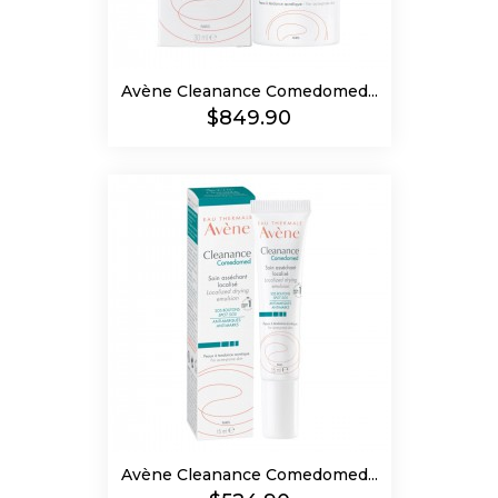
Avène Cleanance Comedomed...
Precio
$849.90
Avène Cleanance Comedomed...