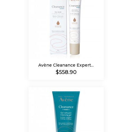
Avène Cleanance Expert...
Precio
$558.90