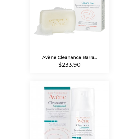
Avène Cleanance Barra...
Precio
$233.90