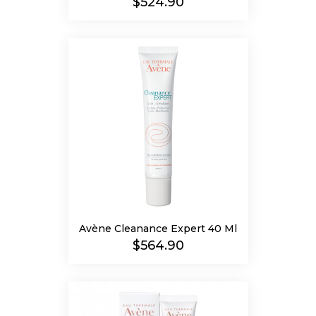
Precio
$524.90
Avène Cleanance Expert 40 Ml
Precio
$564.90