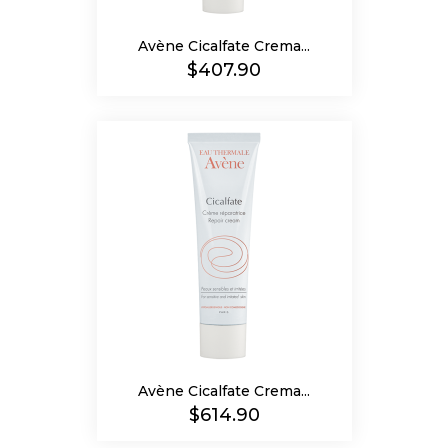
Avène Cicalfate Crema...
Precio
$407.90
Avène Cicalfate Crema...
Precio
$614.90