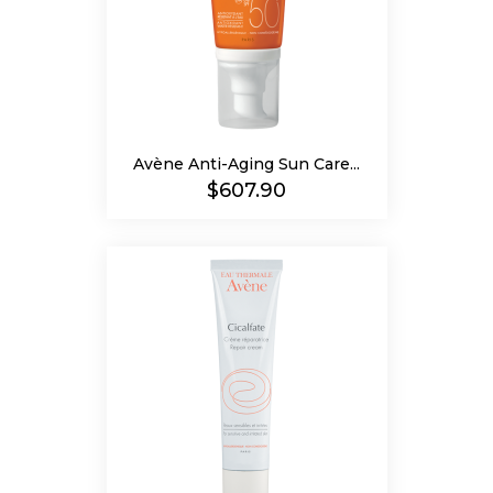
Avène Anti-Aging Sun Care...
Precio
$607.90