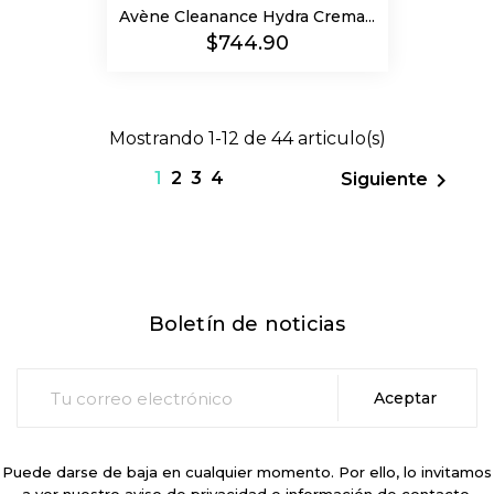
Avène Cleanance Hydra Crema...
Precio
$744.90
Mostrando 1-12 de 44 articulo(s)
1
2
3
4

Siguiente
Boletín de noticias
Puede darse de baja en cualquier momento. Por ello, lo invitamos