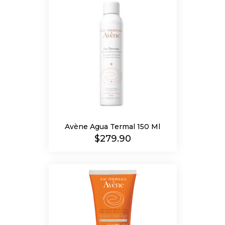
Avène Agua Termal 150 Ml
Precio
$279.90