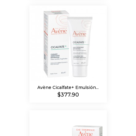
Avène Cicalfate+ Emulsión...
Precio
$377.90