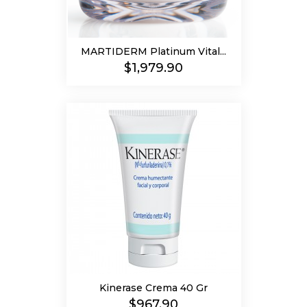
MARTIDERM Platinum Vital...
Precio
$1,979.90
Kinerase Crema 40 Gr
Precio
$967.90