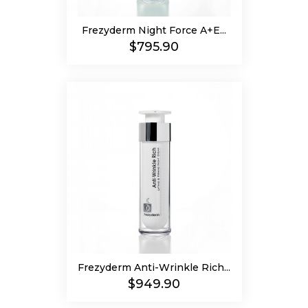
Frezyderm Night Force A+E...
Precio
$795.90
Frezyderm Anti-Wrinkle Rich...
Precio
$949.90