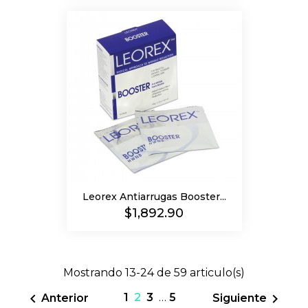
Leorex Antiarrugas Booster...
Precio
$1,892.90
Mostrando 13-24 de 59 articulo(s)

1
2
3
…
5

Anterior
Siguiente