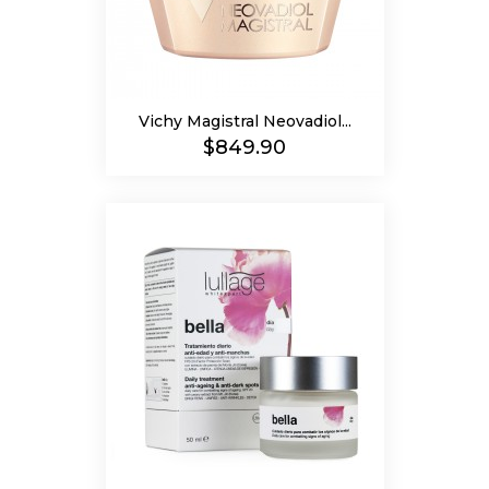
Vichy Magistral Neovadiol...
Precio
$849.90