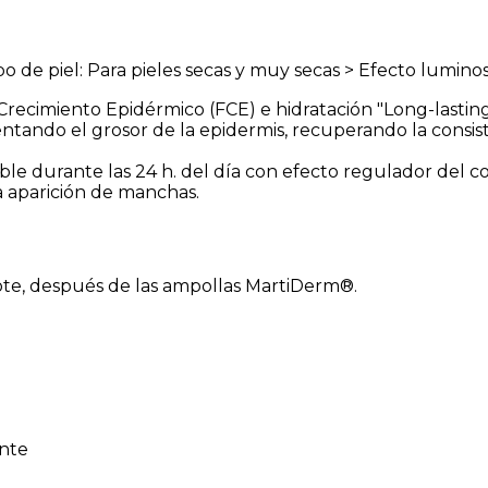
o de piel: Para pieles secas y muy secas > Efecto lumin
recimiento Epidérmico (FCE) e hidratación "Long-lasting
tando el grosor de la epidermis, recuperando la consisten
ble durante las 24 h. del día con efecto regulador del co
la aparición de manchas.
cote, después de las ampollas MartiDerm®.
ante