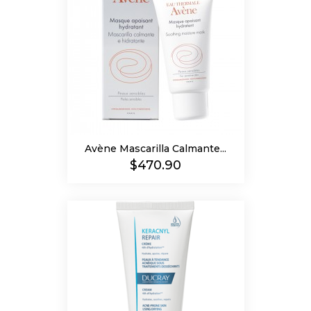
Avène Mascarilla Calmante...
Precio
$470.90