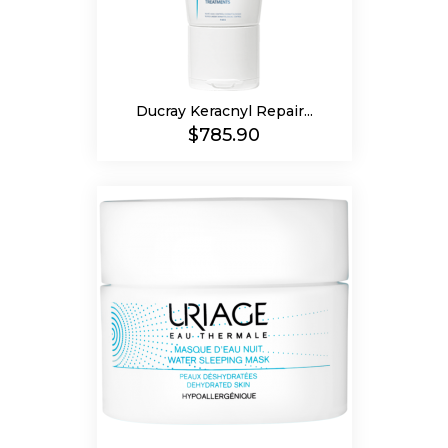
Ducray Keracnyl Repair...
Precio
$785.90