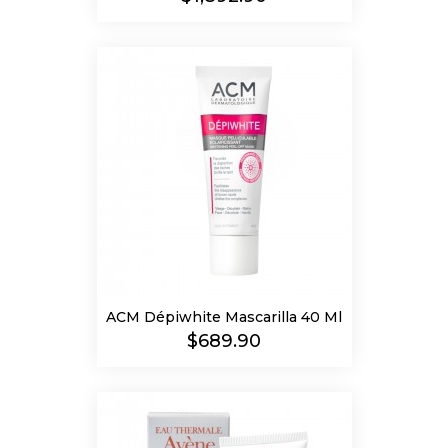
ACM Dépiwhite Mascarilla 40 Ml
Precio
$689.90