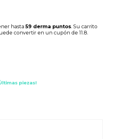
ener hasta
59
derma puntos
. Su carrito
puede convertir en un cupón de
11.8
.
ltimas piezas!