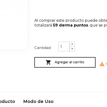
Al comprar este producto puede obt
totalizará
59
derma puntos
. que se 
Cantidad

Agregar al carrito

Ú
roducto
Modo de Uso