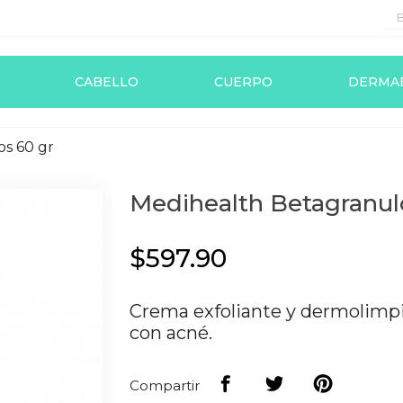
CABELLO
CUERPO
DERMA
s 60 gr
Medihealth Betagranul
$597.90
Crema exfoliante y dermolimpia
con acné.
Compartir