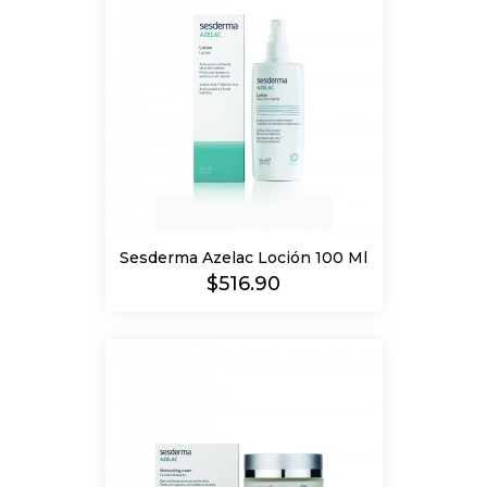
Sesderma Azelac Loción 100 Ml
Precio
$516.90