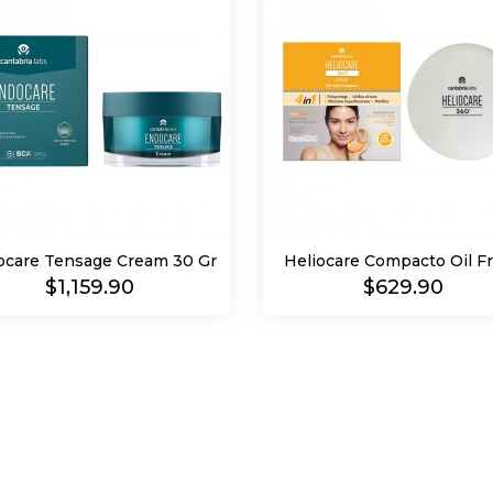
care Tensage Cream 30 Gr
Heliocare Compacto Oil Fre
Precio
Precio
$1,159.90
$629.90