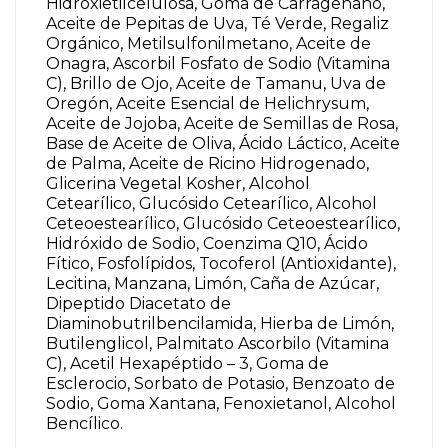
Hidroxietilcelulosa, Goma de Carragenano,
Aceite de Pepitas de Uva, Té Verde, Regaliz
Orgánico, Metilsulfonilmetano, Aceite de
Onagra, Ascorbil Fosfato de Sodio (Vitamina
C), Brillo de Ojo, Aceite de Tamanu, Uva de
Oregón, Aceite Esencial de Helichrysum,
Aceite de Jojoba, Aceite de Semillas de Rosa,
Base de Aceite de Oliva, Ácido Láctico, Aceite
de Palma, Aceite de Ricino Hidrogenado,
Glicerina Vegetal Kosher, Alcohol
Cetearílico, Glucósido Cetearílico, Alcohol
Ceteoestearílico, Glucósido Ceteoestearílico,
Hidróxido de Sodio, Coenzima Q10, Ácido
Fítico, Fosfolípidos, Tocoferol (Antioxidante),
Lecitina, Manzana, Limón, Caña de Azúcar,
Dipeptido Diacetato de
Diaminobutrilbencilamida, Hierba de Limón,
Butilenglicol, Palmitato Ascorbilo (Vitamina
C), Acetil Hexapéptido – 3, Goma de
Esclerocio, Sorbato de Potasio, Benzoato de
Sodio, Goma Xantana, Fenoxietanol, Alcohol
Bencílico.