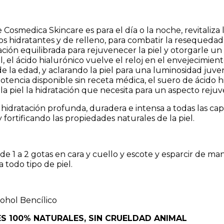
Cosmedica Skincare es para el día o la noche, revitaliza l
os hidratantes y de relleno, para combatir la resequedad 
ión equilibrada para rejuvenecer la piel y otorgarle un
el, el ácido hialurónico vuelve el reloj en el envejecimient
 la edad, y aclarando la piel para una luminosidad juve
otencia disponible sin receta médica, el suero de ácido 
a piel la hidratación que necesita para un aspecto rejuv
idratación profunda, duradera e intensa a todas las capas
fortificando las propiedades naturales de la piel.
r de 1 a 2 gotas en cara y cuello y escote y esparcir de m
 todo tipo de piel.
cohol Bencílico
ES 100% NATURALES, SIN CRUELDAD ANIMAL