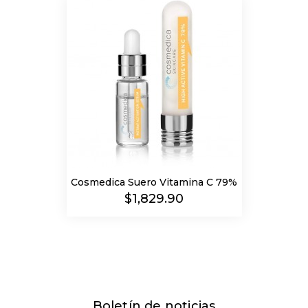
Cosmedica Suero Vitamina C 79%
Precio
$1,829.90
Boletín de noticias