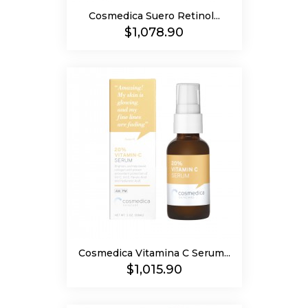
Cosmedica Suero Retinol...
Precio
$1,078.90
Cosmedica Vitamina C Serum...
Precio
$1,015.90