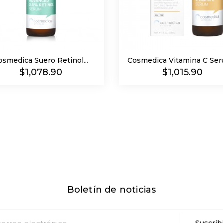
osmedica Suero Retinol...
Cosmedica Vitamina C Seru
Precio
Precio
$1,078.90
$1,015.90
Boletín de noticias