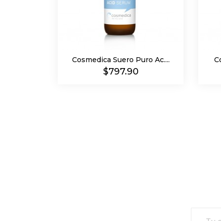
Cosmedica Suero Puro Ac....
C
Precio
$797.90