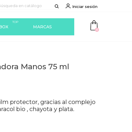
Iniciar sesión
TOP
BOX
MARCAS
0
adora Manos 75 ml
film protector, gracias al complejo
col bio , chayota y plata.