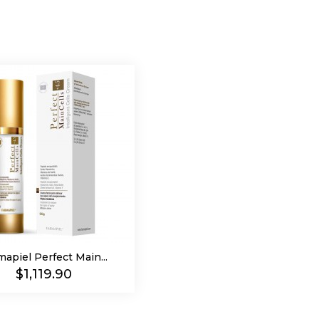
mapiel Perfect Main...
Precio
$1,119.90