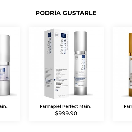
PODRÍA GUSTARLE
n...
Farmapiel Perfect Main...
Far
Precio
$999.90