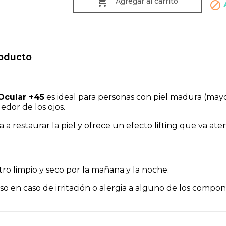

Agregar al carrito

roducto
Ocular +45
es ideal para personas con piel madura (may
edor de los ojos.
a a restaurar la piel y ofrece un efecto lifting que va a
stro limpio y seco por la mañana y la noche.
o en caso de irritación o alergia a alguno de los compon