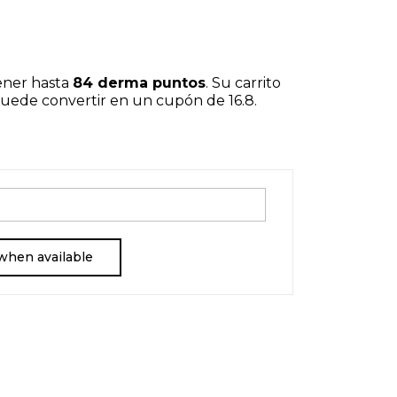
ener hasta
84
derma puntos
. Su carrito
 puede convertir en un cupón de
16.8
.
when available