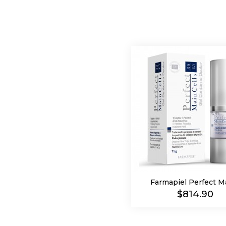
Farmapiel Perfect Mai
Precio
$814.90