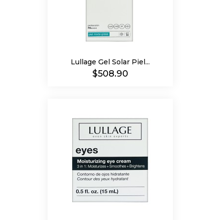
Lullage Gel Solar Piel...
Precio
$508.90