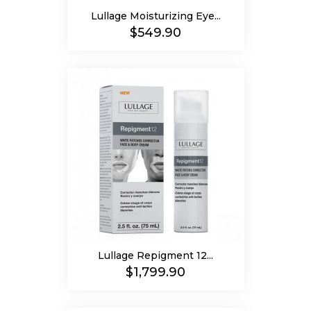
Lullage Moisturizing Eye...
Precio
$549.90
Lullage Repigment 12...
Precio
$1,799.90