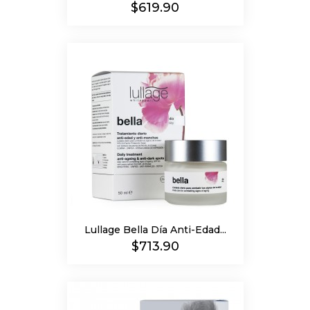
Precio
$619.90
Lullage Bella Día Anti-Edad...
Precio
$713.90