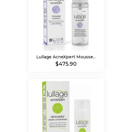
Lullage AcneXpert Mousse...
Precio
$475.90