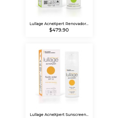
Lullage AcneXpert Renovador...
Precio
$479.90
Lullage AcneXpert Sunscreen...