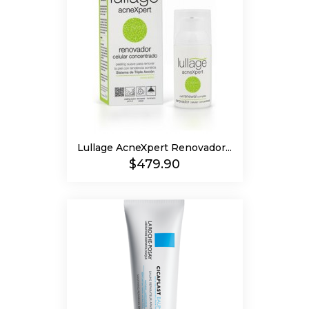
Lullage AcneXpert Renovador...
Precio
$479.90