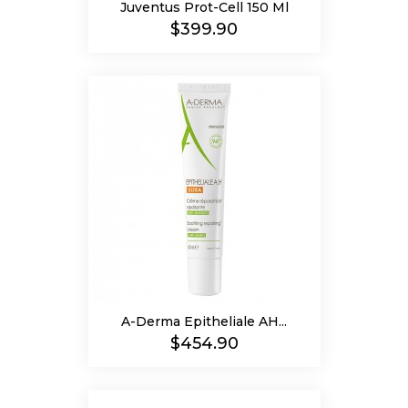
Juventus Prot-Cell 150 Ml
Precio
$399.90
A-Derma Epitheliale AH...
Precio
$454.90