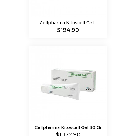
Cellpharma Kitoscell Gel...
Precio
$194.90
Cellpharma Kitoscell Gel 30 Gr
Precio
$1,172.90