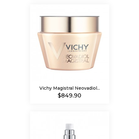
Vichy Magistral Neovadiol...
Precio
$849.90