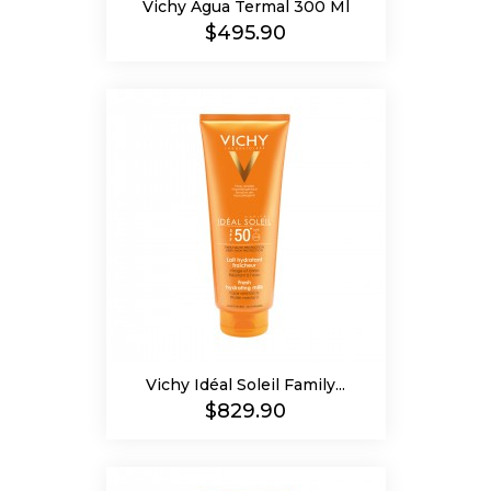
Vichy Agua Termal 300 Ml
Precio
$495.90
Vichy Idéal Soleil Family...
Precio
$829.90