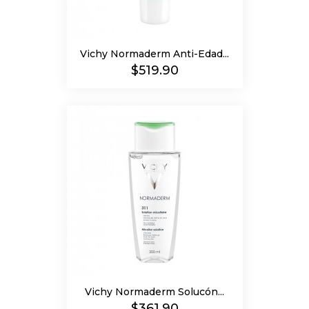
Vichy Normaderm Anti-Edad...
Precio
$519.90
Vichy Normaderm Solucón...
Precio
$361.90