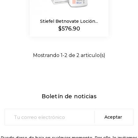
Stiefel Betnovate Loción...
Precio
$576.90
Mostrando 1-2 de 2 articulo(s)
Boletín de noticias
Puede darse de baja en cualquier momento. Por ello, lo invitamos