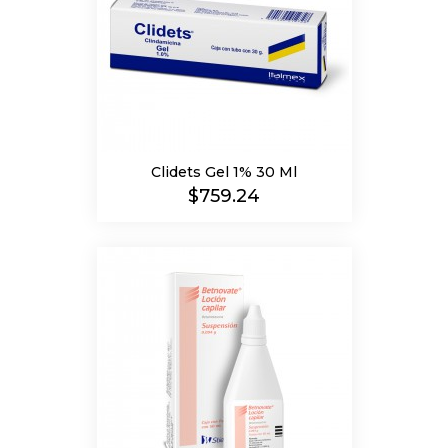
Clidets Gel 1% 30 Ml
Precio
$759.24