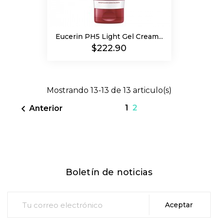
Eucerin PH5 Light Gel Cream...
Precio
$222.90
Mostrando 13-13 de 13 articulo(s)

1
2
Anterior
Boletín de noticias