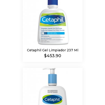
Cetaphil Gel Limpiador 237 Ml
Precio
$453.90