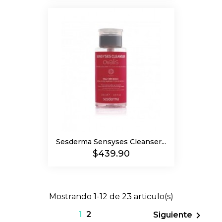
Sesderma Sensyses Cleanser...
Precio
$439.90
Mostrando 1-12 de 23 articulo(s)
1
2

Siguiente