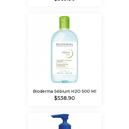
Bioderma Sébium H2O 500 Ml
Precio
$538.90