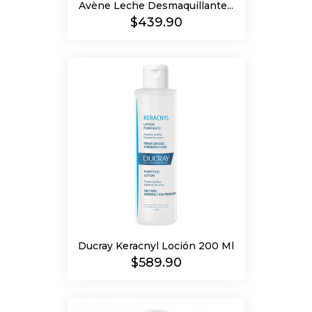
Avène Leche Desmaquillante...
Precio
$439.90
Ducray Keracnyl Loción 200 Ml
Precio
$589.90