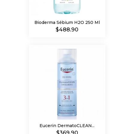
Bioderma Sébium H2O 250 Ml
Precio
$488.90
Eucerin DermatoCLEAN...
Precio
$369.90