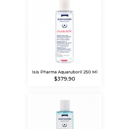
Isis Pharma Aquaruboril 250 Ml
Precio
$379.90