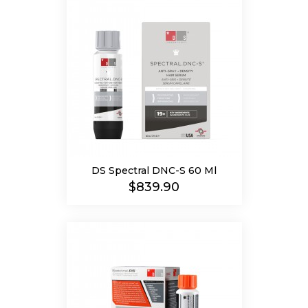
DS Spectral DNC-S 60 Ml
Precio
$839.90