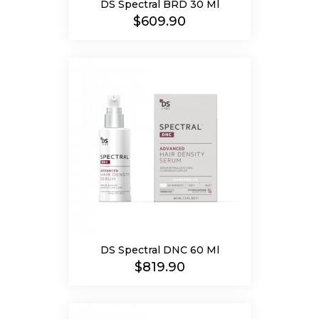
DS Spectral BRD 30 Ml
Precio
$609.90
DS Spectral DNC 60 Ml
Precio
$819.90