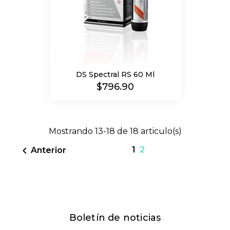
DS Spectral RS 60 Ml
Precio
$796.90
Mostrando 13-18 de 18 articulo(s)

1
2
Anterior
Boletín de noticias