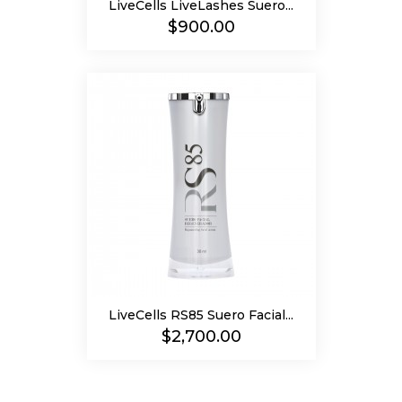
LiveCells LiveLashes Suero...
Precio
$900.00
LiveCells RS85 Suero Facial...
Precio
$2,700.00