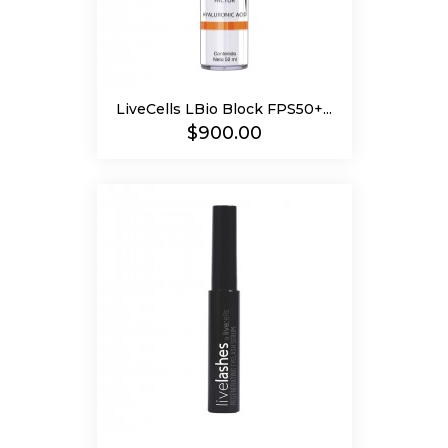
LiveCells LBio Block FPS50+...
Precio
$900.00